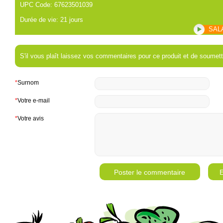
UPC Code: 67623501039
Durée de vie: 21 jours
SAL
S'il vous plaît laissez vos commentaires pour ce produit et de soumett
*
Surnom
*
Votre e-mail
*
Votre avis