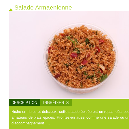
Salade Armaenienne
DESCRIPTION
INGRÉDIENTS
Riche en fibres et délicieux, cette salade épicée est un repas idéal pou
amateurs de plats épicés. Profitez-en aussi comme une salade ou un
d’accompagnement ….